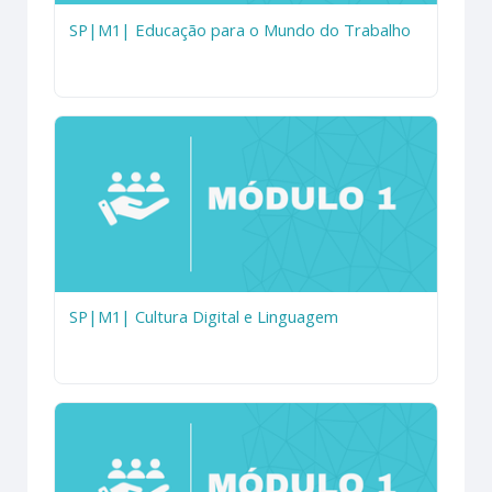
SP|M1| Educação para o Mundo do Trabalho
SP|M1| Cultura Digital e Linguagem
Módulo 1
SP|M1| Cultura Digital e Linguagem
SP|M1| Desenvolvimento Pessoal e Profissional
Módulo 1