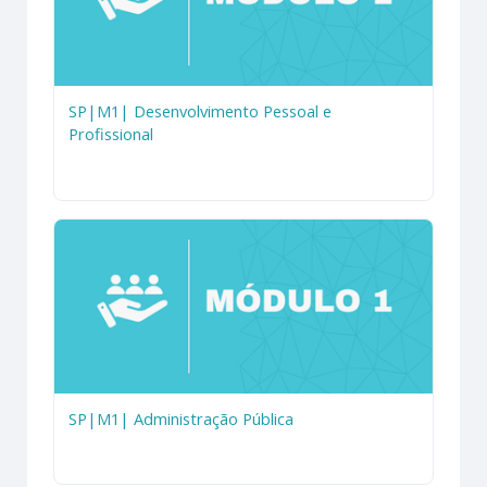
SP|M1| Desenvolvimento Pessoal e
Profissional
SP|M1| Administração Pública
Módulo 1
SP|M1| Administração Pública